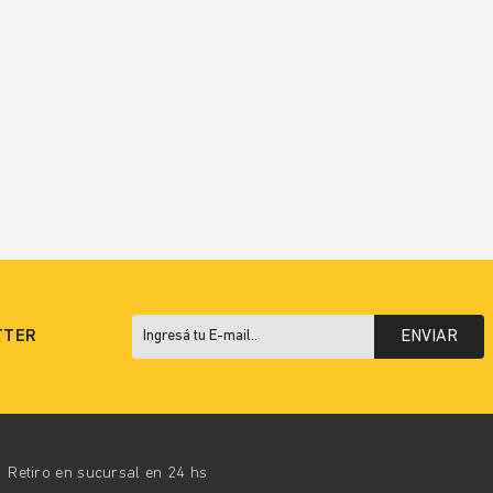
TTER
ENVIAR
Retiro en sucursal en 24 hs