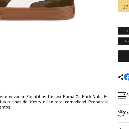
37
P
3
s innovador Zapatillas Unisex Puma Cc Park Vulc. Es
us rutinas de lifestyle con total comodidad. Preparate
entos.
Ca