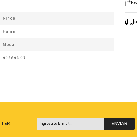
Ret
Niños
E
Puma
Moda
406644 02
TTER
ENVIAR