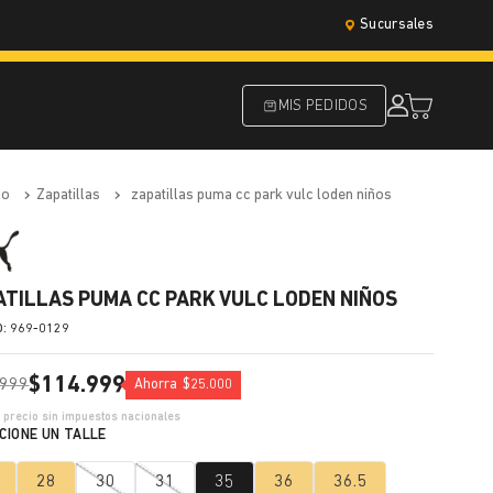
Sucursales
MIS PEDIDOS
do
zapatillas
zapatillas puma cc park vulc loden niños
ATILLAS PUMA CC PARK VULC LODEN NIÑOS
:
969-0129
$
114
.
999
999
Ahorra
$
25
.
000
0
precio sin impuestos nacionales
28
30
31
35
36
36.5