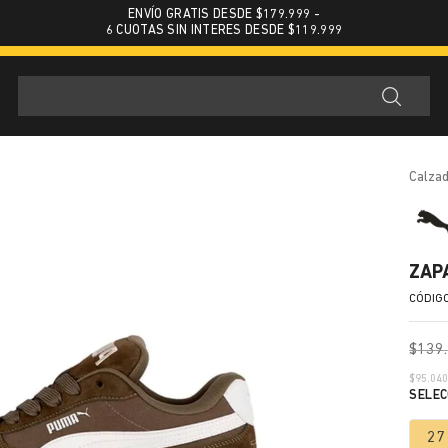
ENVÍO GRATIS DESDE $179.999 -
6 CUOTAS SIN INTERES DESDE $119.999
calza
ZAP
$
139
.
$
95.04
27