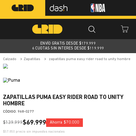
ENVÍO GRATIS DESDE $
179.999
6 CUOTAS SIN INTERES DESDE $119.999
calzado
zapatillas
zapatillas puma easy rider road to unity hombre
ZAPATILLAS PUMA EASY RIDER ROAD TO UNITY
HOMBRE
:
968-0277
$
69
.
999
$
139
.
999
Ahorra
$
70
.
000
$
57.850
precio sin impuestos nacionales