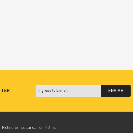
TTER
ENVIAR
Retiro en sucursal en 48 hs