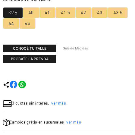
39.5
40
41
41.5
42
43
43.5
44
45
CONOCÉ TU TALLE
Guía de Medidas
PROBATE LA PRENDA
3 cuotas sin interés.
ver más
Cambios grátis en sucursales
ver más