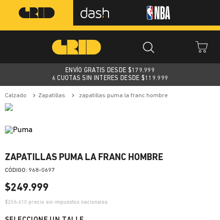
ENVÍO GRATIS DESDE $
179.999
6 CUOTAS SIN INTERES DESDE $119.999
calzado
zapatillas
zapatillas puma la franc hombre
ZAPATILLAS PUMA LA FRANC HOMBRE
:
968-0697
$
249
.
999
$
206.610
precio sin impuestos nacionales