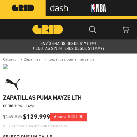
ENVÍO GRATIS DESDE $
179.999
6 CUOTAS SIN INTERES DESDE $119.999
calzado
zapatillas
zapatillas puma mayze lth
ZAPATILLAS PUMA MAYZE LTH
:
961-1496
$
129
.
999
$
159
.
999
Ahorra
$
30
.
000
$
107.437
precio sin impuestos nacionales