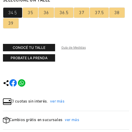
34.5
35
36
36.5
37
37.5
38
39
CONOCÉ TU TALLE
Guía de Medidas
PROBATE LA PRENDA
3 cuotas sin interés.
ver más
Cambios grátis en sucursales
ver más