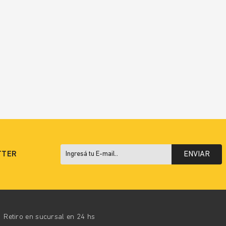
TTER
ENVIAR
Retiro en sucursal en 24 hs