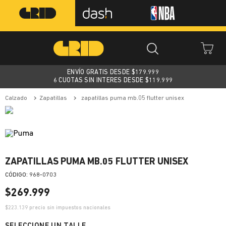
ENVÍO GRATIS DESDE $
179.999
6 CUOTAS SIN INTERES DESDE $119.999
calzado
zapatillas
zapatillas puma mb.05 flutter unisex
ZAPATILLAS PUMA MB.05 FLUTTER UNISEX
:
968-0703
$
269
.
999
$
223.139
precio sin impuestos nacionales