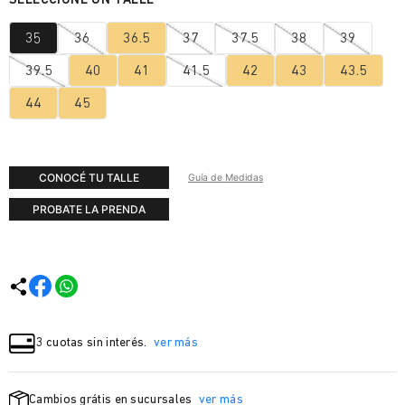
35
36
36.5
37
37.5
38
39
39.5
40
41
41.5
42
43
43.5
44
45
CONOCÉ TU TALLE
Guía de Medidas
PROBATE LA PRENDA
3 cuotas sin interés.
ver más
Cambios grátis en sucursales
ver más