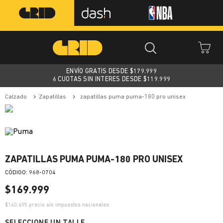
ENVÍO GRATIS DESDE $
179.999
6 CUOTAS SIN INTERES DESDE $119.999
calzado
zapatillas
zapatillas puma puma-180 pro unisex
ZAPATILLAS PUMA PUMA-180 PRO UNISEX
:
968-0704
$
169
.
999
$
140.495
precio sin impuestos nacionales