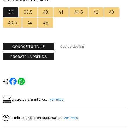
39
39.5
40
41
41.5
42
43
43.5
44
45
CONOCÉ TU TALLE
Guía de Medidas
PROBATE LA PRENDA
3 cuotas sin interés.
ver más
Cambios grátis en sucursales
ver más