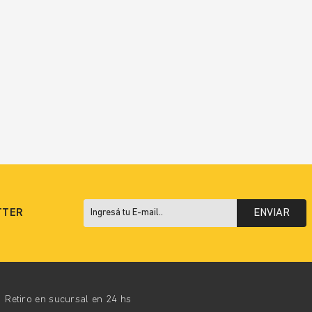
TTER
ENVIAR
Retiro en sucursal en 24 hs