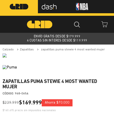
ENVÍO GRATIS DESDE $
179.999
6 CUOTAS SIN INTERES DESDE $119.999
calzado
zapatillas
zapatillas puma stewie 4 most wanted mujer
ZAPATILLAS PUMA STEWIE 4 MOST WANTED
MUJER
:
968-0654
$
169
.
999
$
239
.
999
Ahorra
$
70
.
000
$
140.495
precio sin impuestos nacionales