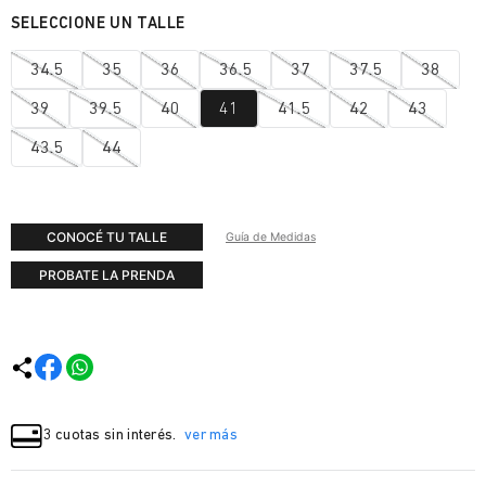
34.5
35
36
36.5
37
37.5
38
39
39.5
40
41
41.5
42
43
43.5
44
CONOCÉ TU TALLE
Guía de Medidas
PROBATE LA PRENDA
3 cuotas sin interés.
ver más