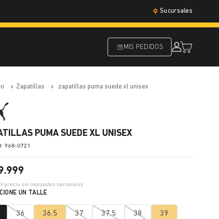
Sucursales
MIS PEDIDOS
do
zapatillas
zapatillas puma suede xl unisex
ATILLAS PUMA SUEDE XL UNISEX
:
968-0721
9
.
999
59
precio sin impuestos nacionales
36
36.5
37
37.5
38
39