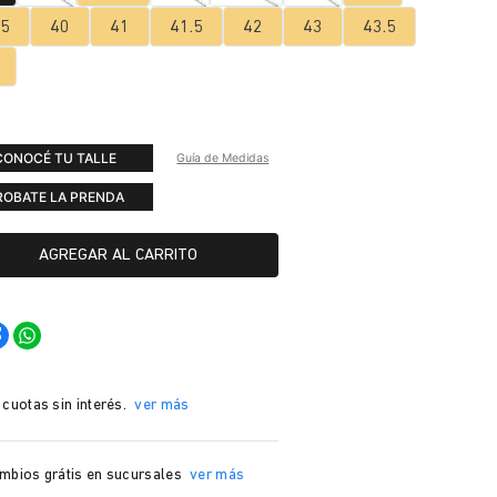
.5
40
41
41.5
42
43
43.5
CONOCÉ TU TALLE
Guía de Medidas
ROBATE LA PRENDA
AGREGAR AL CARRITO
 cuotas sin interés.
ver más
mbios grátis en sucursales
ver más