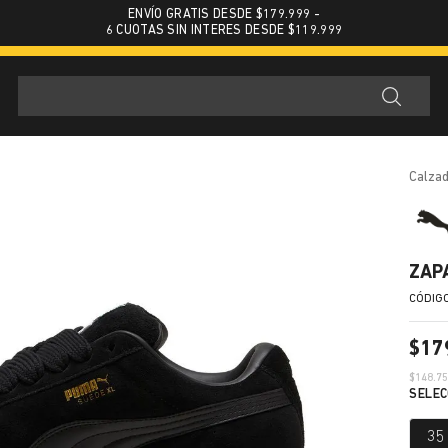
ENVÍO GRATIS DESDE $179.999 -
6 CUOTAS SIN INTERES DESDE $119.999
calza
ZAP
$
17
$
148.7
35