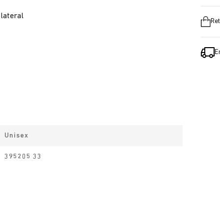
lateral
Ret
E
Unisex
395205 33