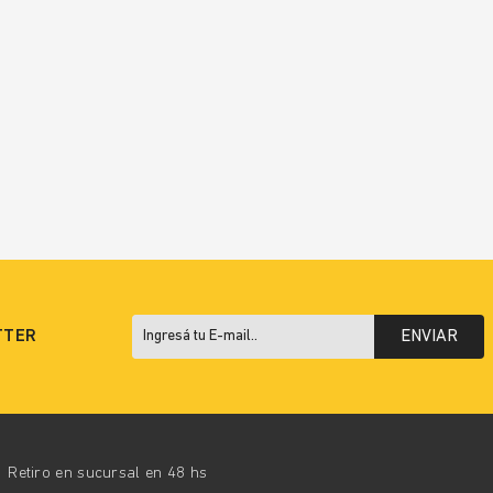
TTER
ENVIAR
Retiro en sucursal en 48 hs