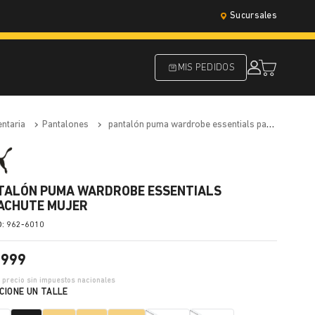
Sucursales
MIS PEDIDOS
entaria
pantalones
pantalón puma wardrobe essentials parachute mujer
TALÓN PUMA WARDROBE ESSENTIALS
ACHUTE MUJER
:
962-6010
.
999
3
precio sin impuestos nacionales