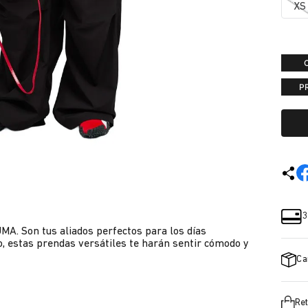
XS
P
3
MA. Son tus aliados perfectos para los días
o, estas prendas versátiles te harán sentir cómodo y
Ca
Ret