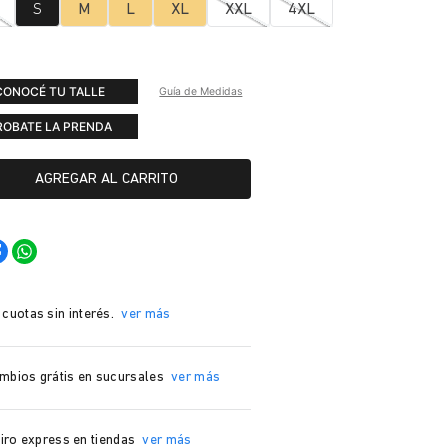
S
M
L
XL
XXL
4XL
CONOCÉ TU TALLE
Guía de Medidas
ROBATE LA PRENDA
AGREGAR AL CARRITO
 cuotas sin interés.
ver más
mbios grátis en sucursales
ver más
iro express en tiendas
ver más