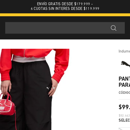
ENVÍO GRATIS DESDE $179.999 -
6 CUOTAS SIN INTERES DESDE $119.999
indum
PAN
PAR
$
99
$
82.64