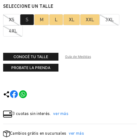
XS
S
M
L
XL
XXL
3XL
4XL
CONOCÉ TU TALLE
Guía de Medidas
PROBATE LA PRENDA
3 cuotas sin interés.
ver más
Cambios grátis en sucursales
ver más