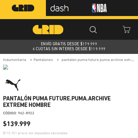
ENVÍO GRATIS DESDE $
179.999
6 CUOTAS SIN INTERES DESDE $119.999
indumentaria
pantalones
pantalón puma future.puma.archive extreme hombre
PANTALÓN PUMA FUTURE.PUMA.ARCHIVE
EXTREME HOMBRE
:
962-8922
$
139
.
999
$
115.701
precio sin impuestos nacionales