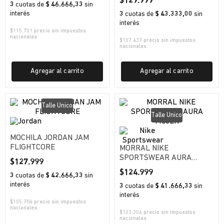
$
129
.
999
3
cuotas
de
$ 46.666,33
sin
interés
3
cuotas
de
$ 43.333,00
sin
interés
$
115.701
precio sin impuestos
nacionales
$
107.437
precio sin impuestos
nacionales
Agregar al carrito
Agregar al carrito
Talle Unico
Talle Unico
MOCHILA JORDAN JAM
FLIGHTCORE
MORRAL NIKE
SPORTSWEAR AURA
$
127
.
999
MUJER
$
124
.
999
3
cuotas
de
$ 42.666,33
sin
interés
3
cuotas
de
$ 41.666,33
sin
interés
$
105.784
precio sin impuestos
nacionales
$
103.304
precio sin impuestos
nacionales