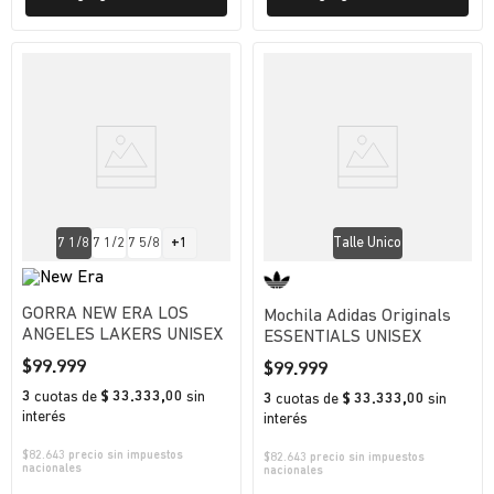
7 1/8
7 1/2
7 5/8
+
1
Talle Unico
GORRA NEW ERA LOS
Mochila Adidas Originals
ANGELES LAKERS UNISEX
ESSENTIALS UNISEX
$
99
.
999
$
99
.
999
3
cuotas
de
$ 33.333,00
sin
3
cuotas
de
$ 33.333,00
sin
interés
interés
$
82.643
precio sin impuestos
$
82.643
precio sin impuestos
nacionales
nacionales