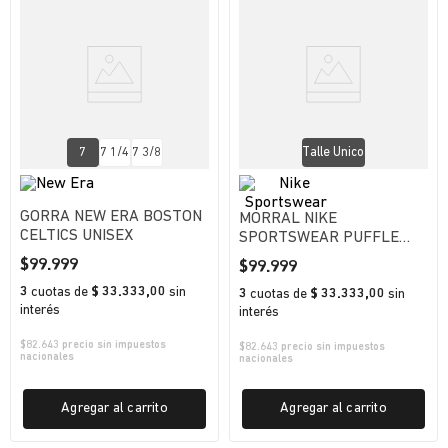
7
7 1/4
7 3/8
Talle Unico
GORRA NEW ERA BOSTON
MORRAL NIKE
CELTICS UNISEX
SPORTSWEAR PUFFLE
TINY TOTE 3 LITROS
$
99
.
999
$
99
.
999
UNISEX
3
cuotas
de
$ 33.333,00
sin
3
cuotas
de
$ 33.333,00
sin
interés
interés
$
82.643
precio sin impuestos
$
82.643
precio sin impuestos
nacionales
nacionales
Agregar al carrito
Agregar al carrito