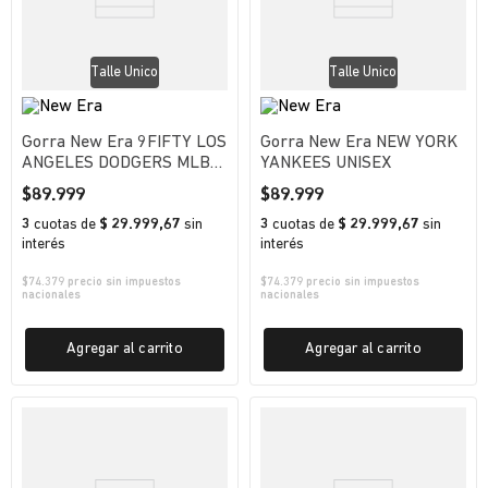
Talle Unico
Talle Unico
Gorra New Era 9FIFTY LOS
Gorra New Era NEW YORK
ANGELES DODGERS MLB
YANKEES UNISEX
UNISEX
$
89
.
999
$
89
.
999
3
cuotas
de
$ 29.999,67
sin
3
cuotas
de
$ 29.999,67
sin
interés
interés
$
74.379
precio sin impuestos
$
74.379
precio sin impuestos
nacionales
nacionales
Agregar al carrito
Agregar al carrito