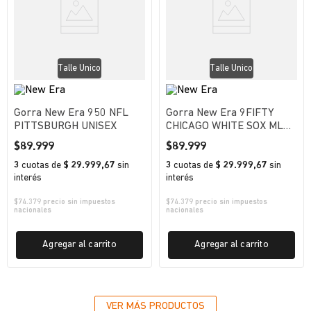
Talle Unico
Talle Unico
Gorra New Era 950 NFL
Gorra New Era 9FIFTY
PITTSBURGH UNISEX
CHICAGO WHITE SOX MLB
UNISEX
$
89
.
999
$
89
.
999
3
cuotas
de
$ 29.999,67
sin
3
cuotas
de
$ 29.999,67
sin
interés
interés
$
74.379
precio sin impuestos
$
74.379
precio sin impuestos
nacionales
nacionales
Agregar al carrito
Agregar al carrito