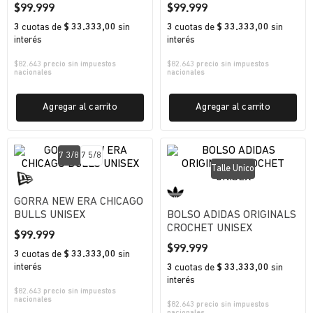
$
99
.
999
$
99
.
999
3
cuotas
de
$ 33.333,00
sin
3
cuotas
de
$ 33.333,00
sin
interés
interés
$
82.643
precio sin impuestos
$
82.643
precio sin impuestos
nacionales
nacionales
Agregar al carrito
Agregar al carrito
7 3/8
7 5/8
Talle Unico
GORRA NEW ERA CHICAGO
BULLS UNISEX
BOLSO ADIDAS ORIGINALS
CROCHET UNISEX
$
99
.
999
$
99
.
999
3
cuotas
de
$ 33.333,00
sin
interés
3
cuotas
de
$ 33.333,00
sin
interés
$
82.643
precio sin impuestos
nacionales
$
82.643
precio sin impuestos