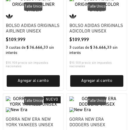
Talle Unico
Talle Unico
BOLSO ADIDAS ORIGINALS
BOLSO ADIDAS ORIGINALS
AIRLINER UNISEX
ADICOLOR UNISEX
$
109
.
999
$
109
.
999
3
cuotas
de
$ 36.666,33
sin
3
cuotas
de
$ 36.666,33
sin
interés
interés
$
90.908
precio sin impuestos
$
90.908
precio sin impuestos
nacionales
nacionales
Agregar al carrito
Agregar al carrito
Talle Unico
Talle Unico
GORRA NEW ERA NEW
GORRA NEW ERA
YORK YANKEES UNISEX
DODGERS UNISEX