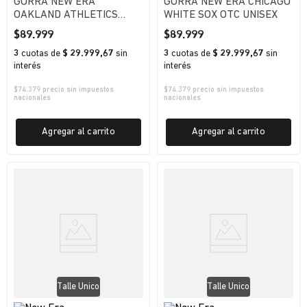
GORRA NEW ERA
GORRA NEW ERA CHICAGO
OAKLAND ATHLETICS
WHITE SOX OTC UNISEX
UNISEX
$
89
.
999
$
89
.
999
3
cuotas
de
$ 29.999,67
sin
3
cuotas
de
$ 29.999,67
sin
interés
interés
$
74.379
precio sin impuestos
$
74.379
precio sin impuestos
nacionales
nacionales
Agregar al carrito
Agregar al carrito
Talle Unico
Talle Unico