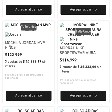
Agregar al carrito
Agregar al carrito
Talle Unico
Talle Unico
MOCHILA JORDAN MVP
NIÑOS
MORRAL NIKE
SPORTSWEAR AURA
$
122
.
999
CRESCENT MUJER
$
114
.
999
3
cuotas
de
$ 40.999,67
sin
interés
3
cuotas
de
$ 38.333,00
sin
interés
$
101.652
precio sin impuestos
nacionales
$
95.040
precio sin impuestos
nacionales
Agregar al carrito
Agregar al carrito