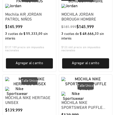
Mochila AIR JORDAN
MOCHILA JORDAN
PATROL NIÑOS
BOROUGH HOMBRE
$
165
.
999
$
145
.
999
$
181
.
999
3
cuotas
de
$ 55.333,00
sin
3
cuotas
de
$ 48.666,33
sin
interés
interés
$
137.189
precio sin impuestos
$
120.660
precio sin impuestos
nacionales
nacionales
Agregar al carrito
Agregar al carrito
Talle Unico
Talle Unico
MOCHILA NIKE HERITAGE
UNISEX
MOCHILA NIKE
SPORTSWEAR PUFFLE
$
139
.
999
UNISEX