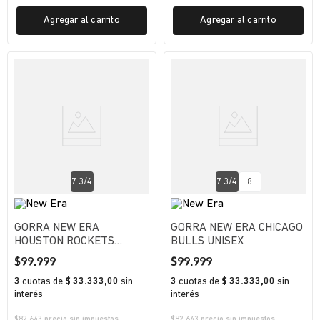
Agregar al carrito
Agregar al carrito
7 3/4
7 3/4
8
GORRA NEW ERA
GORRA NEW ERA CHICAGO
HOUSTON ROCKETS
BULLS UNISEX
UNISEX
$
99
.
999
$
99
.
999
3
cuotas
de
$ 33.333,00
sin
3
cuotas
de
$ 33.333,00
sin
interés
interés
$
82.643
precio sin impuestos
$
82.643
precio sin impuestos