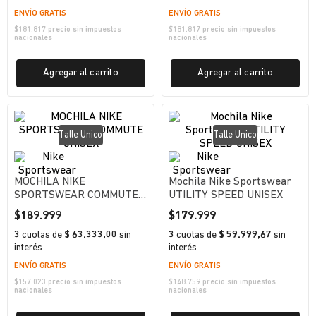
ENVÍO GRATIS
ENVÍO GRATIS
$
181.817
precio sin impuestos
$
181.817
precio sin impuestos
nacionales
nacionales
Agregar al carrito
Agregar al carrito
Talle Unico
Talle Unico
MOCHILA NIKE
Mochila Nike Sportswear
SPORTSWEAR COMMUTE
UTILITY SPEED UNISEX
UNISEX
$
189
.
999
$
179
.
999
3
cuotas
de
$ 63.333,00
sin
3
cuotas
de
$ 59.999,67
sin
interés
interés
ENVÍO GRATIS
ENVÍO GRATIS
$
157.023
precio sin impuestos
$
148.759
precio sin impuestos
nacionales
nacionales