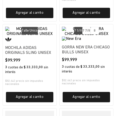
nacionales
Agregar al carrito
Agregar al carrito
Talle Unico
7 5/8
7 7/8
8
GORRA NEW ERA CHICAGO
MOCHILA ADIDAS
BULLS UNISEX
ORIGINALS SLING UNISEX
$
99
.
999
$
99
.
999
3
cuotas
de
$ 33.333,00
sin
3
cuotas
de
$ 33.333,00
sin
interés
interés
$
82.643
precio sin impuestos
$
82.643
precio sin impuestos
nacionales
nacionales
Agregar al carrito
Agregar al carrito