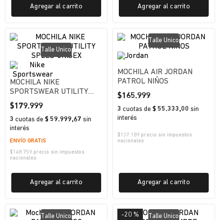
Agregar al carrito
Agregar al carrito
Talle Unico
Talle Unico
MOCHILA AIR JORDAN
PATROL NIÑOS
MOCHILA NIKE
SPORTSWEAR UTILITY
$
165
.
999
SPEED UNISEX
$
179
.
999
3
cuotas
de
$ 55.333,00
sin
interés
3
cuotas
de
$ 59.999,67
sin
interés
$
137.189
precio sin impuestos
ENVÍO GRATIS
nacionales
$
148.759
precio sin impuestos
nacionales
Agregar al carrito
Agregar al carrito
-
20 %
Talle Unico
Talle Unico