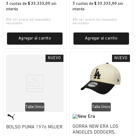
3
cuotas
de
$ 33.333,00
sin
3
cuotas
de
$ 33.333,00
sin
interés
interés
$
82.643
precio sin impuestos
$
82.643
precio sin impuestos
nacionales
nacionales
Agregar al carrito
Agregar al carrito
Talle Unico
Talle Unico
GORRA NEW ERA LOS
BOLSO PUMA 1976 MUJER
ANGELES DODGERS