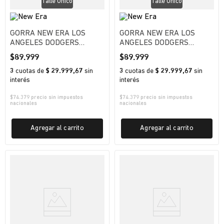
Talle Unico
Talle Unico
GORRA NEW ERA LOS
GORRA NEW ERA LOS
ANGELES DODGERS
ANGELES DODGERS
UNISEX
UNISEX
$
89
.
999
$
89
.
999
3
cuotas
de
$ 29.999,67
sin
3
cuotas
de
$ 29.999,67
sin
interés
interés
$
74.379
precio sin impuestos
$
74.379
precio sin impuestos
nacionales
nacionales
Agregar al carrito
Agregar al carrito