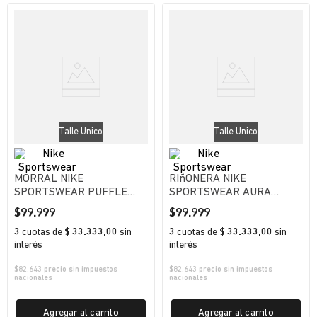
Talle Unico
Talle Unico
MORRAL NIKE
RIñONERA NIKE
SPORTSWEAR PUFFLE
SPORTSWEAR AURA
TINY TOTE UNISEX
UNISEX
$
99
.
999
$
99
.
999
3
cuotas
de
$ 33.333,00
sin
3
cuotas
de
$ 33.333,00
sin
interés
interés
$
82.643
precio sin impuestos
$
82.643
precio sin impuestos
nacionales
nacionales
Agregar al carrito
Agregar al carrito