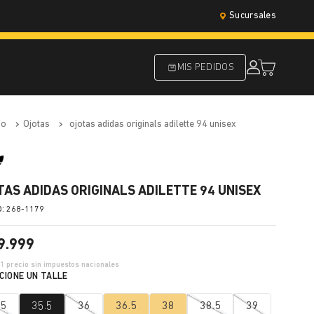
Sucursales
MIS PEDIDOS
do
ojotas
ojotas adidas originals adilette 94 unisex
TAS ADIDAS ORIGINALS ADILETTE 94 UNISEX
:
268-1179
9
.
999
01
precio sin impuestos nacionales
.5
35.5
36
36.5
38
38.5
39