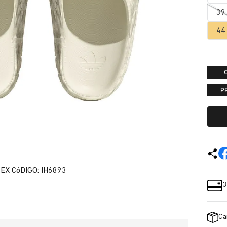
39
44
P
EX CóDIGO: IH6893
3
Ca