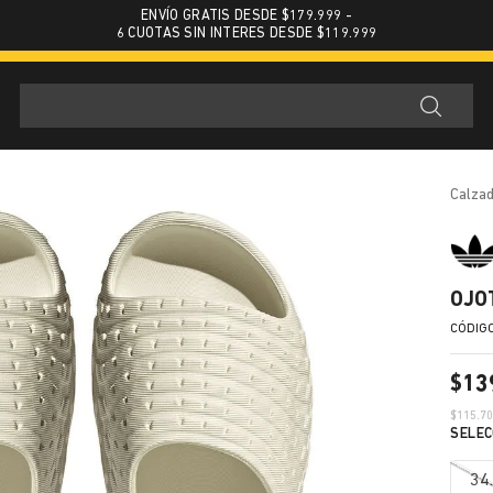
ENVÍO GRATIS DESDE $179.999 -
6 CUOTAS SIN INTERES DESDE $119.999
calza
OJO
$
13
$
115.7
34