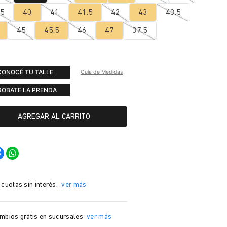
.5
40
41
41.5
42
43
43.5
45
45.5
46
47
37.5
CONOCÉ TU TALLE
Guía de Medidas
ROBATE LA PRENDA
AGREGAR AL CARRITO
 cuotas sin interés.
ver más
mbios grátis en sucursales
ver más