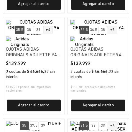
Agregar al carrito
Agregar al carrito
35.5
38
39
+
4
35.5
36.5
38
+
5
OJOTAS ADIDAS
OJOTAS ADIDAS
ORIGINALS ADILETTE 94
ORIGINALS ADILETTE 94
UNISEX
UNISEX
$
139
.
999
$
139
.
999
3
cuotas
de
$ 46.666,33
sin
3
cuotas
de
$ 46.666,33
sin
interés
interés
$
115.701
precio sin impuestos
$
115.701
precio sin impuestos
nacionales
nacionales
Agregar al carrito
Agregar al carrito
35
37.5
39
36.5
38
39
+
4