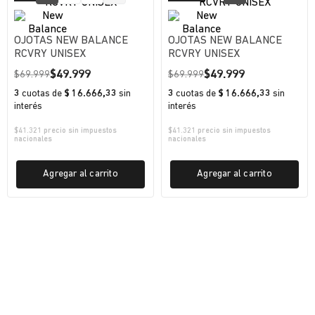
OJOTAS NEW BALANCE
OJOTAS NEW BALANCE
RCVRY UNISEX
RCVRY UNISEX
$
49
.
999
$
49
.
999
$
69
.
999
$
69
.
999
3
cuotas
de
$ 16.666,33
sin
3
cuotas
de
$ 16.666,33
sin
interés
interés
$
41.321
precio sin impuestos
$
41.321
precio sin impuestos
nacionales
nacionales
Agregar al carrito
Agregar al carrito