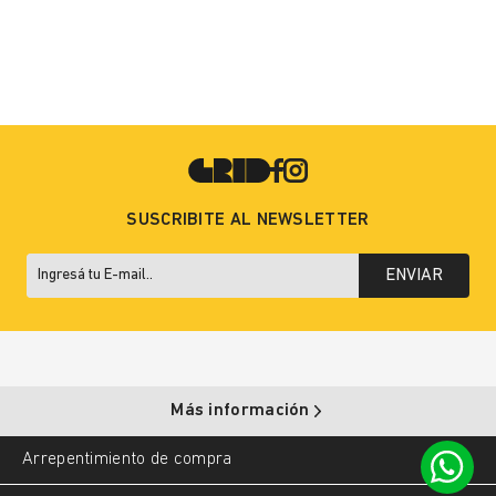
SUSCRIBITE AL NEWSLETTER
ENVIAR
Más información
Arrepentimiento de compra