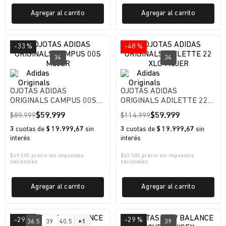
Agregar al carrito
Agregar al carrito
-
33 %
-
48 %
34
34
OJOTAS ADIDAS
OJOTAS ADIDAS
ORIGINALS CAMPUS 00S
ORIGINALS ADILETTE 22
MUJER
XLG MUJER
$
59
.
999
$
59
.
999
$
89
.
999
$
114
.
999
3
cuotas
de
$ 19.999,67
sin
3
cuotas
de
$ 19.999,67
sin
interés
interés
$
49.585
precio sin impuestos
$
49.585
precio sin impuestos
nacionales
nacionales
Agregar al carrito
Agregar al carrito
-
29 %
-
29 %
36.5
39
40.5
+
1
39