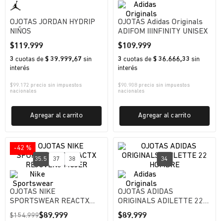
OJOTAS JORDAN HYDRIP
OJOTAS Adidas Originals
NIÑOS
ADIFOM IIINFINITY UNISEX
$
119
.
999
$
109
.
999
3
cuotas
de
$ 39.999,67
sin
3
cuotas
de
$ 36.666,33
sin
interés
interés
$
99.172
precio sin impuestos
$
90.908
precio sin impuestos
nacionales
nacionales
Agregar al carrito
Agregar al carrito
-
42 %
35.5
37
38
34
OJOTAS NIKE
OJOTAS ADIDAS
SPORTSWEAR REACTX
ORIGINALS ADILETTE 22
REJUVEN8 MUJER
HOMBRE
$
89
.
999
$
89
.
999
$
154
.
999