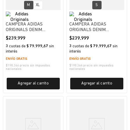
M
XL
S
CAMPERA ADIDAS
CAMPERA ADIDAS
ORIGINALS DENIM
ORIGINALS DENIM
FIREBIRD MUJER
FIREBIRD HOMBRE
$
239
.
999
$
239
.
999
3
cuotas
de
$ 79.999,67
sin
3
cuotas
de
$ 79.999,67
sin
interés
interés
ENVÍO GRATIS
ENVÍO GRATIS
$
198.346
precio sin impuestos
$
198.346
precio sin impuestos
nacionales
nacionales
Agregar al carrito
Agregar al carrito