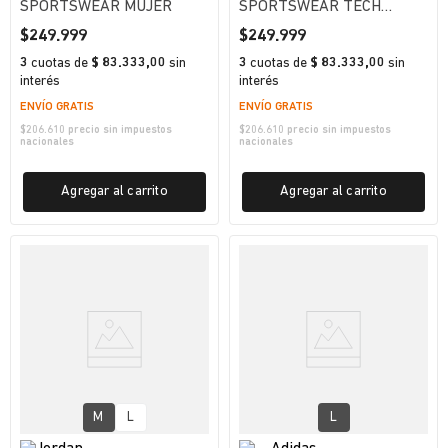
SPORTSWEAR MUJER
SPORTSWEAR TECH
HOMBRE
$
249
.
999
$
249
.
999
3
cuotas
de
$ 83.333,00
sin
3
cuotas
de
$ 83.333,00
sin
interés
interés
ENVÍO GRATIS
ENVÍO GRATIS
$
206.610
precio sin impuestos
$
206.610
precio sin impuestos
nacionales
nacionales
Agregar al carrito
Agregar al carrito
M
L
L