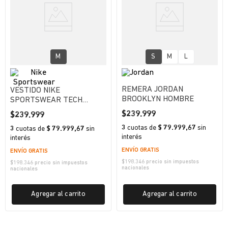
M
S
M
L
REMERA JORDAN
VESTIDO NIKE
BROOKLYN HOMBRE
SPORTSWEAR TECH
MUJER
$
239
.
999
$
239
.
999
3
cuotas
de
$ 79.999,67
sin
3
cuotas
de
$ 79.999,67
sin
interés
interés
ENVÍO GRATIS
ENVÍO GRATIS
$
198.346
precio sin impuestos
$
198.346
precio sin impuestos
nacionales
nacionales
Agregar al carrito
Agregar al carrito