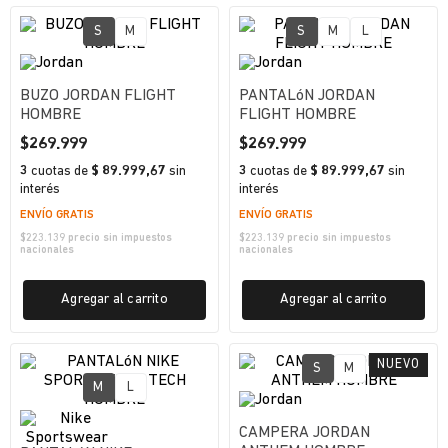
S
M
S
M
L
BUZO JORDAN FLIGHT
PANTALóN JORDAN
HOMBRE
FLIGHT HOMBRE
$
269
.
999
$
269
.
999
3
cuotas
de
$ 89.999,67
sin
3
cuotas
de
$ 89.999,67
sin
interés
interés
ENVÍO GRATIS
ENVÍO GRATIS
$
223.139
precio sin impuestos
$
223.139
precio sin impuestos
nacionales
nacionales
Agregar al carrito
Agregar al carrito
S
M
M
L
CAMPERA JORDAN