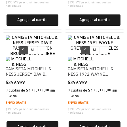
$
330.577
precio sin impuestos
$
330.577
precio sin impuestos
nacionales
nacionales
Agregar al carrito
Agregar al carrito
S
M
L
S
M
L
CAMISETA MITCHELL &
CAMISETA MITCHELL &
NESS JERSEY DAVID
NESS 1992 WAYNE
PASTRNAK BOSTON
GRETZKY LOS ANGELES
$
399
.
999
$
399
.
999
BRUINS 2016 HOMBRE
KINGS HOMBRE
3
cuotas
de
$ 133.333,00
sin
3
cuotas
de
$ 133.333,00
sin
interés
interés
ENVÍO GRATIS
ENVÍO GRATIS
$
330.577
precio sin impuestos
$
330.577
precio sin impuestos
nacionales
nacionales
Agregar al carrito
Agregar al carrito