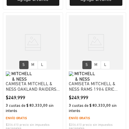
S
M
L
S
M
L
CAMISETA MITCHELL &
CAMISETA MITCHELL &
NESS OAKLAND RAIDERS -
NESS RAMS 1984 ERIC
KEN STABLER HOMBRE
DICKERSON LOS ANGELES
$
249
.
999
$
249
.
999
RAMS HOMBRE
3
cuotas
de
$ 83.333,00
sin
3
cuotas
de
$ 83.333,00
sin
interés
interés
ENVÍO GRATIS
ENVÍO GRATIS
$
206.610
precio sin impuestos
$
206.610
precio sin impuestos
nacionales
nacionales