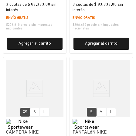
3
cuotas
de
$ 83.333,00
sin
3
cuotas
de
$ 83.333,00
sin
interés
interés
ENVÍO GRATIS
ENVÍO GRATIS
$
206.610
precio sin impuestos
$
206.610
precio sin impuestos
nacionales
nacionales
Agregar al carrito
Agregar al carrito
XS
S
L
S
M
L
CAMPERA NIKE
PANTALóN NIKE