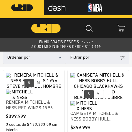
ENVÍO GRATIS DESDE $
179.999
6 CUOTAS SIN INTERES DESDE $119.999
Ordenar por
S
M
S
M
L
REMERA MITCHELL &
NESS RED WINGS 1996
STEVE YZERMAN HOMBRE
CAMISETA MITCHELL &
$
399
.
999
NESS BOBBY HULL
3
cuotas
de
$ 133.333,00
sin
CHICAGO BLACKHAWKS
$
399
.
999
interés
1965 - CHICAGO