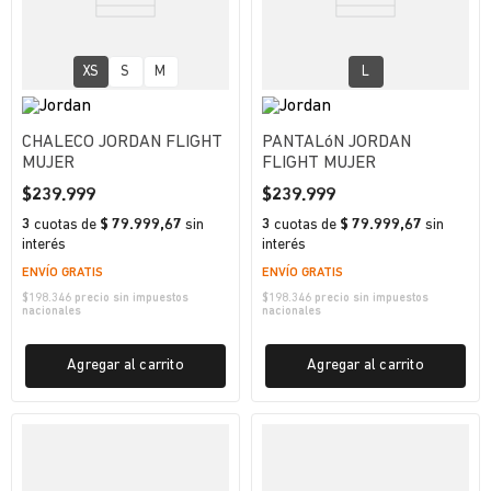
XS
S
M
L
CHALECO JORDAN FLIGHT
PANTALóN JORDAN
MUJER
FLIGHT MUJER
$
239
.
999
$
239
.
999
3
cuotas
de
$ 79.999,67
sin
3
cuotas
de
$ 79.999,67
sin
interés
interés
ENVÍO GRATIS
ENVÍO GRATIS
$
198.346
precio sin impuestos
$
198.346
precio sin impuestos
nacionales
nacionales
Agregar al carrito
Agregar al carrito