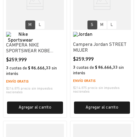
M
L
S
M
L
Campera Jordan STREET
CAMPERA NIKE
MUJER
SPORTSWEAR KOBE
HOMBRE
$
259
.
999
$
259
.
999
3
cuotas
de
$ 86.666,33
sin
3
cuotas
de
$ 86.666,33
sin
interés
interés
ENVÍO GRATIS
ENVÍO GRATIS
$
214.875
precio sin impuestos
$
214.875
precio sin impuestos
nacionales
nacionales
Agregar al carrito
Agregar al carrito