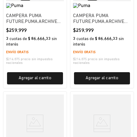
CAMPERA PUMA
CAMPERA PUMA
FUTURE.PUMA.ARCHIVE
FUTURE.PUMA.ARCHIVE
KING HOMBRE
KING HOMBRE
$
259
.
999
$
259
.
999
3
cuotas
de
$ 86.666,33
sin
3
cuotas
de
$ 86.666,33
sin
interés
interés
ENVÍO GRATIS
ENVÍO GRATIS
$
214.875
precio sin impuestos
$
214.875
precio sin impuestos
nacionales
nacionales
Agregar al carrito
Agregar al carrito