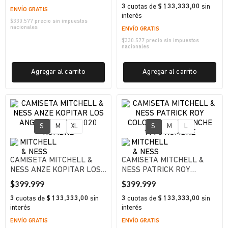
BLACKHAWKS HOMBRE
3
cuotas
de
$ 133.333,00
sin
ENVÍO GRATIS
interés
$
330.577
precio sin impuestos
nacionales
ENVÍO GRATIS
$
330.577
precio sin impuestos
nacionales
Agregar al carrito
Agregar al carrito
S
M
XL
S
M
L
CAMISETA MITCHELL &
CAMISETA MITCHELL &
NESS ANZE KOPITAR LOS
NESS PATRICK ROY
ANGELES KINGS 2020
COLORADO AVALANCHE
$
399
.
999
$
399
.
999
HOMBRE
1995 HOMBRE
3
cuotas
de
$ 133.333,00
sin
3
cuotas
de
$ 133.333,00
sin
interés
interés
ENVÍO GRATIS
ENVÍO GRATIS