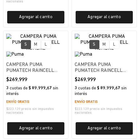
nacionales
Agregar al carrito
Agregar al carrito
S
M
L
S
M
L
CAMPERA PUMA
CAMPERA PUMA
PUMATECH RAINCELL
PUMATECH RAINCELL
HOMBRE
HOMBRE
$
269
.
999
$
269
.
999
3
cuotas
de
$ 89.999,67
sin
3
cuotas
de
$ 89.999,67
sin
interés
interés
ENVÍO GRATIS
ENVÍO GRATIS
$
223.139
precio sin impuestos
$
223.139
precio sin impuestos
nacionales
nacionales
Agregar al carrito
Agregar al carrito