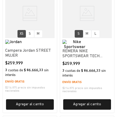
XS
S
M
S
M
L
Campera Jordan STREET
REMERA NIKE
MUJER
SPORTSWEAR TECH
HOMBRE
$
259
.
999
$
259
.
999
3
cuotas
de
$ 86.666,33
sin
3
cuotas
de
$ 86.666,33
sin
interés
interés
ENVÍO GRATIS
ENVÍO GRATIS
$
214.875
precio sin impuestos
$
214.875
precio sin impuestos
nacionales
nacionales
Agregar al carrito
Agregar al carrito