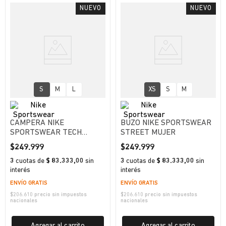
S
M
L
XS
S
M
CAMPERA NIKE
BUZO NIKE SPORTSWEAR
SPORTSWEAR TECH
STREET MUJER
MUJER
$
249
.
999
$
249
.
999
3
cuotas
de
$ 83.333,00
sin
3
cuotas
de
$ 83.333,00
sin
interés
interés
ENVÍO GRATIS
ENVÍO GRATIS
$
206.610
precio sin impuestos
$
206.610
precio sin impuestos
nacionales
nacionales
Agregar al carrito
Agregar al carrito