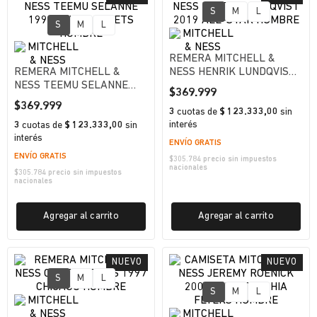
S
M
L
S
M
L
REMERA MITCHELL &
REMERA MITCHELL &
NESS HENRIK LUNDQVIST
NESS TEEMU SELANNE
2019 ALL-STAR HOMBRE
$
369
.
999
1992 WINNIPEG JETS
$
369
.
999
HOMBRE
3
cuotas
de
$ 123.333,00
sin
interés
3
cuotas
de
$ 123.333,00
sin
interés
ENVÍO GRATIS
ENVÍO GRATIS
$
305.784
precio sin impuestos
nacionales
$
305.784
precio sin impuestos
nacionales
Agregar al carrito
Agregar al carrito
S
M
L
S
M
L