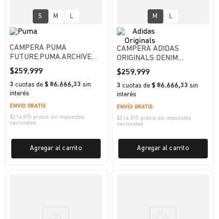
S
M
L
M
L
CAMPERA PUMA
CAMPERA ADIDAS
FUTURE.PUMA.ARCHIVE
ORIGINALS DENIM
KING HOMBRE
FIREBIRD MUJER
$
259
.
999
$
259
.
999
3
cuotas
de
$ 86.666,33
sin
3
cuotas
de
$ 86.666,33
sin
interés
interés
ENVÍO GRATIS
ENVÍO GRATIS
$
214.875
precio sin impuestos
$
214.875
precio sin impuestos
nacionales
nacionales
Agregar al carrito
Agregar al carrito