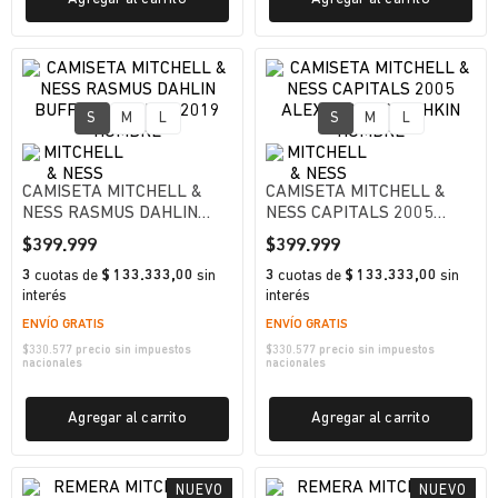
S
M
L
S
M
L
CAMISETA MITCHELL &
CAMISETA MITCHELL &
NESS RASMUS DAHLIN
NESS CAPITALS 2005
BUFFALO SABRES 2019
ALEXANDER OVECHKIN
$
399
.
999
$
399
.
999
HOMBRE
HOMBRE
3
cuotas
de
$ 133.333,00
sin
3
cuotas
de
$ 133.333,00
sin
interés
interés
ENVÍO GRATIS
ENVÍO GRATIS
$
330.577
precio sin impuestos
$
330.577
precio sin impuestos
nacionales
nacionales
Agregar al carrito
Agregar al carrito