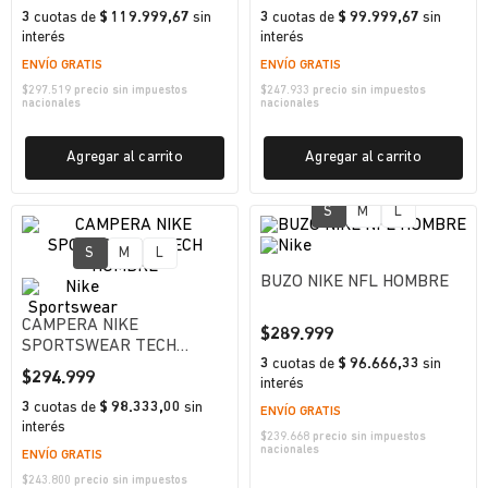
3
cuotas
de
$ 119.999,67
sin
3
cuotas
de
$ 99.999,67
sin
interés
interés
ENVÍO GRATIS
ENVÍO GRATIS
$
297.519
precio sin impuestos
$
247.933
precio sin impuestos
nacionales
nacionales
Agregar al carrito
Agregar al carrito
S
M
L
S
M
L
BUZO NIKE NFL HOMBRE
CAMPERA NIKE
$
289
.
999
SPORTSWEAR TECH
3
cuotas
de
$ 96.666,33
sin
HOMBRE
$
294
.
999
interés
3
cuotas
de
$ 98.333,00
sin
ENVÍO GRATIS
interés
$
239.668
precio sin impuestos
nacionales
ENVÍO GRATIS
$
243.800
precio sin impuestos