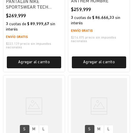
ANTHEM HOMBRE
PANTALóN NIKE
SPORTSWEAR TECH
$
259
.
999
HOMBRE
$
269
.
999
3
cuotas
de
$ 86.666,33
sin
interés
3
cuotas
de
$ 89.999,67
sin
interés
ENVÍO GRATIS
ENVÍO GRATIS
$
214.875
precio sin impuestos
nacionales
$
223.139
precio sin impuestos
nacionales
Agregar al carrito
Agregar al carrito
S
M
L
S
M
L