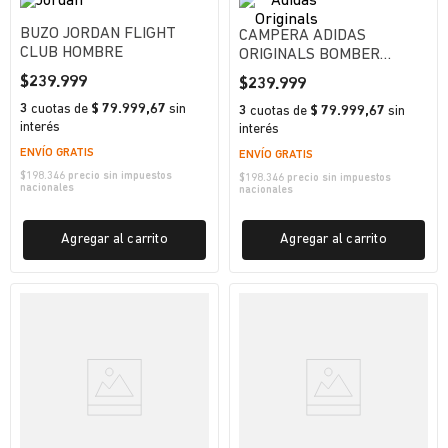
BUZO JORDAN FLIGHT
CAMPERA ADIDAS
CLUB HOMBRE
ORIGINALS BOMBER
MUJER
$
239
.
999
$
239
.
999
3
cuotas
de
$ 79.999,67
sin
3
cuotas
de
$ 79.999,67
sin
interés
interés
ENVÍO GRATIS
ENVÍO GRATIS
$
198.346
precio sin impuestos
$
198.346
precio sin impuestos
nacionales
nacionales
Agregar al carrito
Agregar al carrito