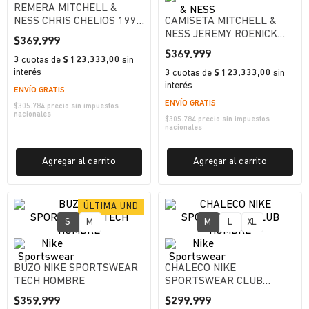
REMERA MITCHELL &
NESS CHRIS CHELIOS 1997
CAMISETA MITCHELL &
CHICAGO HOMBRE
NESS JEREMY ROENICK
$
369
.
999
2003 PHILADELPHIA
$
369
.
999
3
cuotas
de
$ 123.333,00
sin
FLYERS HOMBRE
interés
3
cuotas
de
$ 123.333,00
sin
interés
ENVÍO GRATIS
ENVÍO GRATIS
$
305.784
precio sin impuestos
nacionales
$
305.784
precio sin impuestos
nacionales
Agregar al carrito
Agregar al carrito
S
M
M
L
XL
BUZO NIKE SPORTSWEAR
CHALECO NIKE
TECH HOMBRE
SPORTSWEAR CLUB
HOMBRE
$
359
.
999
$
299
.
999