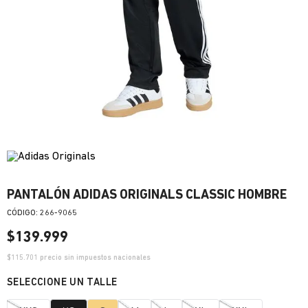
PANTALÓN ADIDAS ORIGINALS CLASSIC HOMBRE
:
266-9065
$
139
.
999
$
115.701
precio sin impuestos nacionales