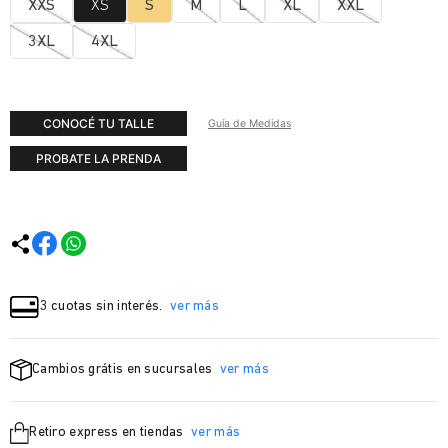
XXS
XS
S
M
L
XL
XXL
3XL
4XL
CONOCÉ TU TALLE
Guía de Medidas
PROBATE LA PRENDA
3 cuotas sin interés.
ver más
Cambios grátis en sucursales
ver más
Retiro express en tiendas
ver más