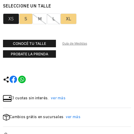
XS
S
M
L
XL
CONOCÉ TU TALLE
Guía de Medidas
PROBATE LA PRENDA
3 cuotas sin interés.
ver más
Cambios grátis en sucursales
ver más