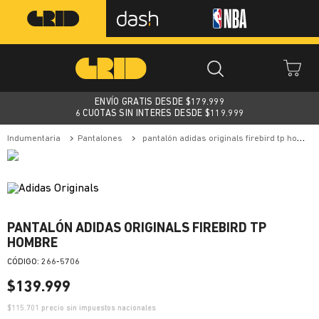
ENVÍO GRATIS DESDE $
179.999
6 CUOTAS SIN INTERES DESDE $119.999
indumentaria
pantalones
pantalón adidas originals firebird tp hombre
PANTALÓN ADIDAS ORIGINALS FIREBIRD TP
HOMBRE
:
266-5706
$
139
.
999
$
115.701
precio sin impuestos nacionales