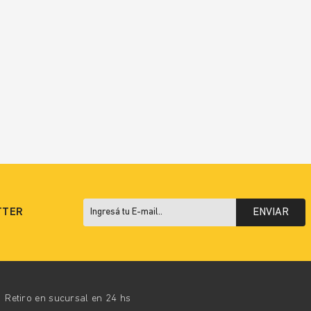
TTER
ENVIAR
Retiro en sucursal en 24 hs