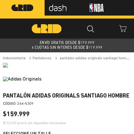
ENVÍO GRATIS DESDE $
179.999
6 CUOTAS SIN INTERES DESDE $119.999
indumentaria
pantalones
pantalón adidas originals santiago hombre
PANTALÓN ADIDAS ORIGINALS SANTIAGO HOMBRE
:
266-5309
$
159
.
999
$
132.230
precio sin impuestos nacionales