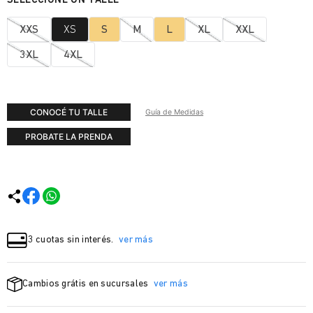
XXS
XS
S
M
L
XL
XXL
3XL
4XL
CONOCÉ TU TALLE
Guía de Medidas
PROBATE LA PRENDA
3 cuotas sin interés.
ver más
Cambios grátis en sucursales
ver más