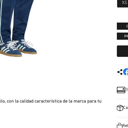
XS
P
3
e
o, con la calidad característica de la marca para tu
Ca
Ret