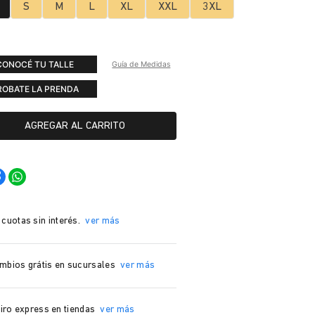
S
M
L
XL
XXL
3XL
CONOCÉ TU TALLE
Guía de Medidas
ROBATE LA PRENDA
AGREGAR AL CARRITO
 cuotas sin interés.
ver más
mbios grátis en sucursales
ver más
iro express en tiendas
ver más