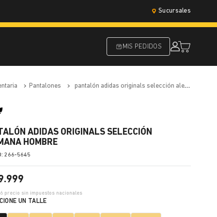
Sucursales
MIS PEDIDOS
entaria
pantalones
pantalón adidas originals selección alemana hombre
TALÓN ADIDAS ORIGINALS SELECCIÓN
MANA HOMBRE
:
266-5645
9
.
999
66
precio sin impuestos nacionales