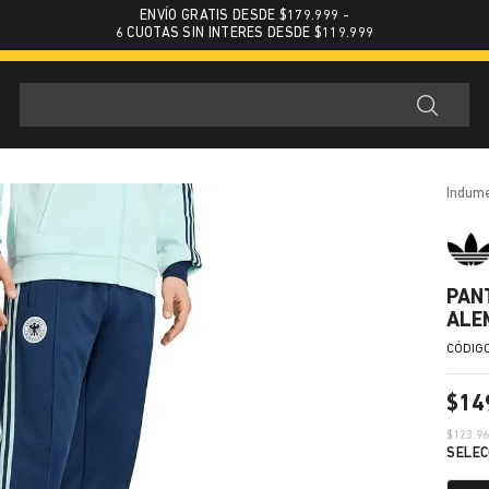
ENVÍO GRATIS DESDE $179.999 -
6 CUOTAS SIN INTERES DESDE $119.999
indum
PAN
ALE
$
14
$
123.9