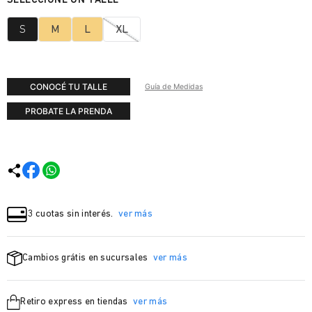
S
M
L
XL
CONOCÉ TU TALLE
Guía de Medidas
PROBATE LA PRENDA
3 cuotas sin interés.
ver más
Cambios grátis en sucursales
ver más
Retiro express en tiendas
ver más