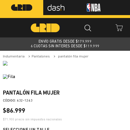
ENVÍO GRATIS DESDE $
179.999
6 CUOTAS SIN INTERES DESDE $119.999
indumentaria
pantalones
pantalón fila mujer
PANTALÓN FILA MUJER
:
432-1243
$
86
.
999
$
71.900
precio sin impuestos nacionales