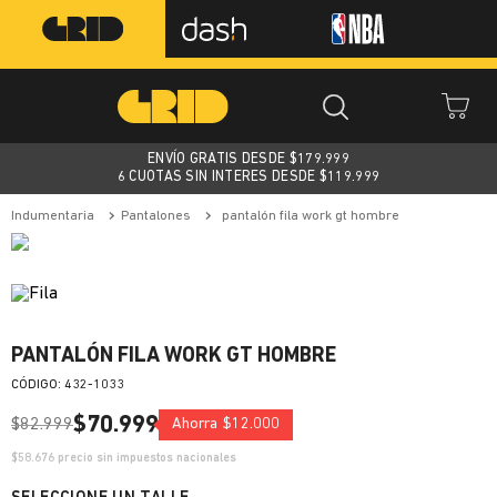
ENVÍO GRATIS DESDE $
179.999
6 CUOTAS SIN INTERES DESDE $119.999
indumentaria
pantalones
pantalón fila work gt hombre
PANTALÓN FILA WORK GT HOMBRE
:
432-1033
$
70
.
999
$
82
.
999
Ahorra
$
12
.
000
$
58.676
precio sin impuestos nacionales