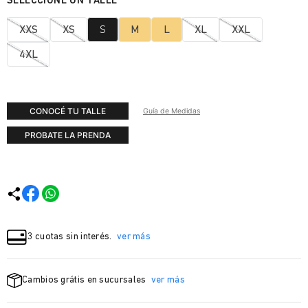
XXS
XS
S
M
L
XL
XXL
4XL
CONOCÉ TU TALLE
Guía de Medidas
PROBATE LA PRENDA
3 cuotas sin interés.
ver más
Cambios grátis en sucursales
ver más