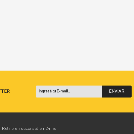
TTER
ENVIAR
Retiro en sucursal en 24 hs