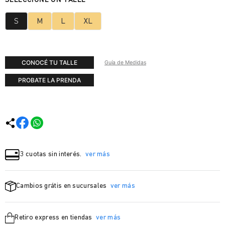
S
M
L
XL
CONOCÉ TU TALLE
Guía de Medidas
PROBATE LA PRENDA
3 cuotas sin interés.
ver más
Cambios grátis en sucursales
ver más
Retiro express en tiendas
ver más