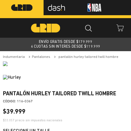
ENVÍO GRATIS DESDE $
179.999
6 CUOTAS SIN INTERES DESDE $119.999
indumentaria
pantalones
pantalón hurley tailored twill hombre
PANTALÓN HURLEY TAILORED TWILL HOMBRE
:
116-0367
$
39
.
999
$
33.057
precio sin impuestos nacionales