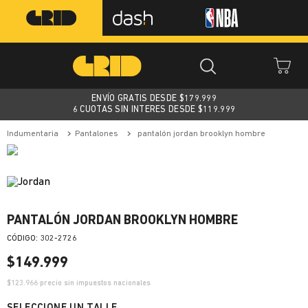
ENVÍO GRATIS DESDE $
179.999
6 CUOTAS SIN INTERES DESDE $119.999
indumentaria
pantalones
pantalón jordan brooklyn hombre
PANTALÓN JORDAN BROOKLYN HOMBRE
:
302-2726
$
149
.
999
$
123.966
precio sin impuestos nacionales