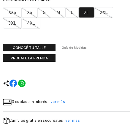
XXS
XS
S
M
L
XL
XXL
3XL
4XL
CONOCÉ TU TALLE
Guía de Medidas
PROBATE LA PRENDA
3 cuotas sin interés.
ver más
Cambios grátis en sucursales
ver más