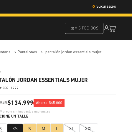
Sucursales
MIS PEDIDOS
entaria
pantalones
pantalón jordan essentials mujer
TALÓN JORDAN ESSENTIALS MUJER
:
302-1999
$
134
.
999
999
Ahorra
$
45
.
000
69
precio sin impuestos nacionales
S
XS
S
M
L
XL
XXL