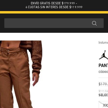
ENVÍO GRATIS DESDE $179.999 -
6 CUOTAS SIN INTERES DESDE $119.999
indum
PAN
$
179
.
$
111.5
XX