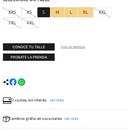
XXS
XS
S
M
L
XL
XXL
3XL
4XL
CONOCÉ TU TALLE
Guía de Medidas
PROBATE LA PRENDA
3 cuotas sin interés.
ver más
Cambios grátis en sucursales
ver más