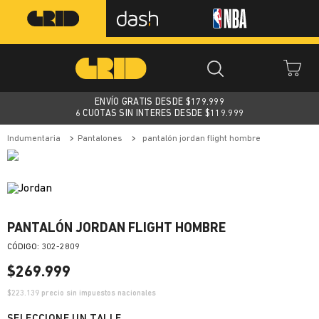
ENVÍO GRATIS DESDE $
179.999
6 CUOTAS SIN INTERES DESDE $119.999
indumentaria
pantalones
pantalón jordan flight hombre
PANTALÓN JORDAN FLIGHT HOMBRE
:
302-2809
$
269
.
999
$
223.139
precio sin impuestos nacionales