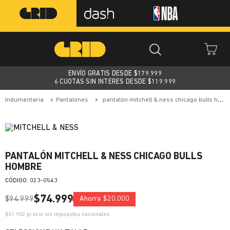
ENVÍO GRATIS DESDE $
179.999
6 CUOTAS SIN INTERES DESDE $119.999
indumentaria
pantalones
pantalón mitchell & ness chicago bulls hombre
PANTALÓN MITCHELL & NESS CHICAGO BULLS
HOMBRE
:
023-0543
$
74
.
999
$
94
.
999
Ahorra
$
20
.
000
$
61.982
precio sin impuestos nacionales