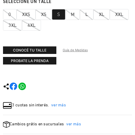
0
XXS
XS
S
M
L
XL
XXL
3XL
4XL
CONOCÉ TU TALLE
Guía de Medidas
PROBATE LA PRENDA
3 cuotas sin interés.
ver más
Cambios grátis en sucursales
ver más