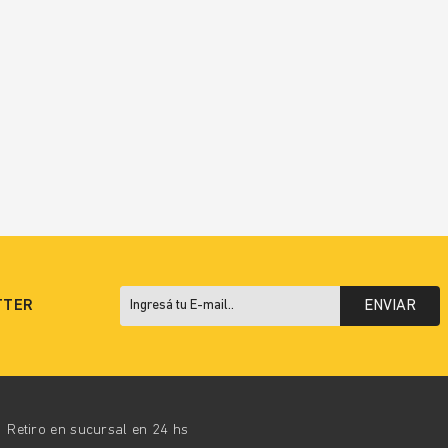
TTER
ENVIAR
Retiro en sucursal en 24 hs