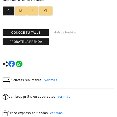
S
M
L
XL
CONOCÉ TU TALLE
Guía de Medidas
PROBATE LA PRENDA
3 cuotas sin interés.
ver más
Cambios grátis en sucursales
ver más
Retiro express en tiendas
ver más