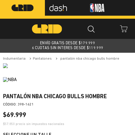
ENVÍO GRATIS DESDE $
179.999
6 CUOTAS SIN INTERES DESDE $119.999
indumentaria
pantalones
pantalón nba chicago bulls hombre
PANTALÓN NBA CHICAGO BULLS HOMBRE
:
398-1621
$
69
.
999
$
57.850
precio sin impuestos nacionales