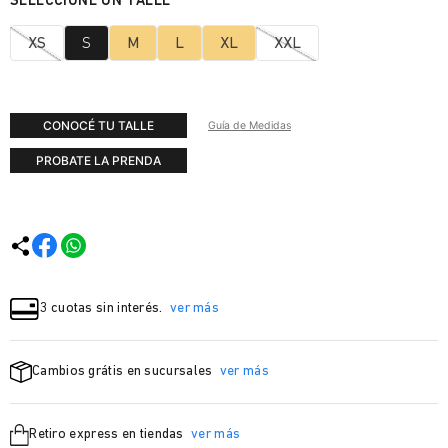
XS
S
M
L
XL
XXL
CONOCÉ TU TALLE
Guía de Medidas
PROBATE LA PRENDA
3 cuotas sin interés.
ver más
Cambios grátis en sucursales
ver más
Retiro express en tiendas
ver más