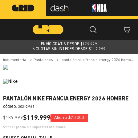
ENVÍO GRATIS DESDE $
179.999
6 CUOTAS SIN INTERES DESDE $119.999
indumentaria
pantalones
pantalón nike francia energy 2026 hombre
PANTALÓN NIKE FRANCIA ENERGY 2026 HOMBRE
:
302-2963
$
119
.
999
$
189
.
999
Ahorra
$
70
.
000
$
99.172
precio sin impuestos nacionales