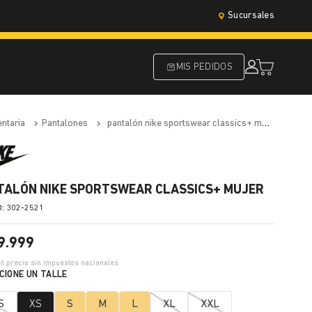
Sucursales
MIS PEDIDOS
entaria
pantalones
pantalón nike sportswear classics+ mujer
TALÓN NIKE SPORTSWEAR CLASSICS+ MUJER
:
302-2521
9
.
999
66
precio sin impuestos nacionales
S
XS
S
M
L
XL
XXL