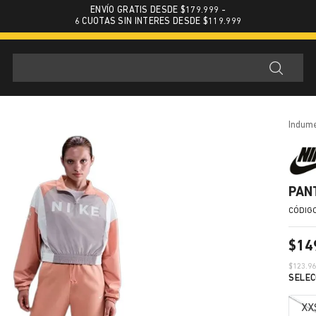
ENVÍO GRATIS DESDE $179.999 -
6 CUOTAS SIN INTERES DESDE $119.999
indum
PAN
$
14
$
123.9
XX