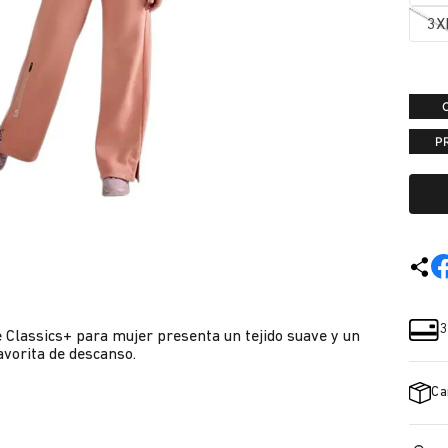
3X
P
3
e Classics+ para mujer presenta un tejido suave y un
avorita de descanso.
Ca