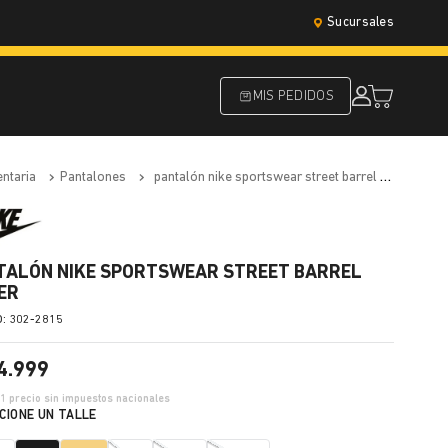
Sucursales
MIS PEDIDOS
entaria
pantalones
pantalón nike sportswear street barrel mujer
TALÓN NIKE SPORTSWEAR STREET BARREL
ER
:
302-2815
4
.
999
91
precio sin impuestos nacionales