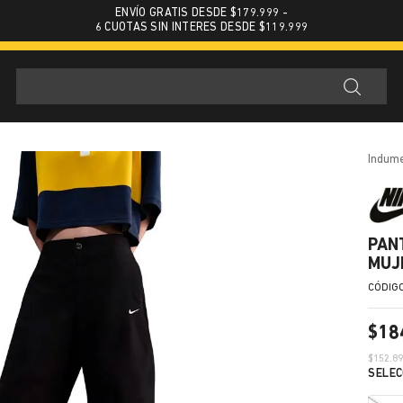
ENVÍO GRATIS DESDE $179.999 -
6 CUOTAS SIN INTERES DESDE $119.999
indum
PAN
MUJ
$
18
$
152.8