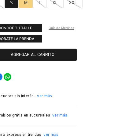
S
M
L
XL
XXL
CONOCÉ TU TALLE
Guía de Medidas
ROBATE LA PRENDA
AGREGAR AL CARRITO
 cuotas sin interés.
ver más
mbios grátis en sucursales
ver más
iro express en tiendas
ver más