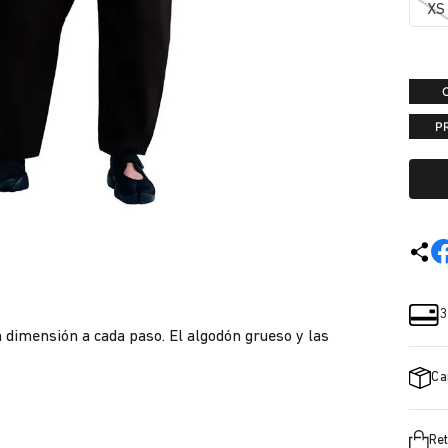
XS
P
3
 dimensión a cada paso. El algodón grueso y las
Ca
Ret