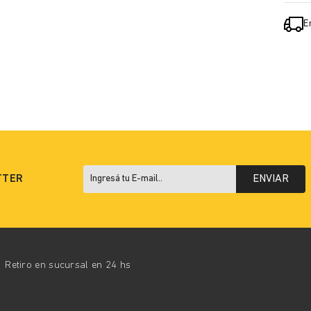
E
TTER
ENVIAR
Retiro en sucursal en 24 hs