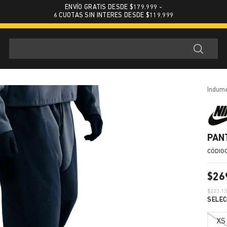
ENVÍO GRATIS DESDE $179.999 -
6 CUOTAS SIN INTERES DESDE $119.999
indum
PAN
$
26
$
223.1
XS