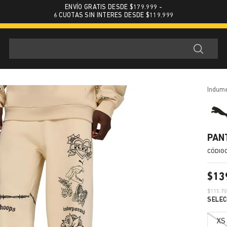
ENVÍO GRATIS DESDE $179.999 -
6 CUOTAS SIN INTERES DESDE $119.999
indum
PAN
$
13
$
115.7
XS