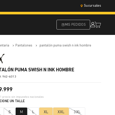
Sucursales
MIS PEDIDOS
entaria
pantalones
pantalón puma swish n ink hombre
TALÓN PUMA SWISH N INK HOMBRE
:
962-4013
9
.
999
01
precio sin impuestos nacionales
S
M
L
XL
XXL
3XL