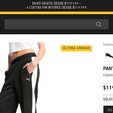
ENVÍO GRATIS DESDE $179.999 -
6 CUOTAS SIN INTERES DESDE $119.999
indum
PAN
$
11
$
99.17
XS