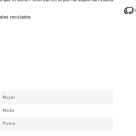
s que el ícono PUMA Cat en la pierna izquierda resalta
E
ales reciclados
Mujer
Moda
Puma