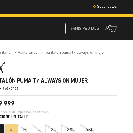
Sucursales
MIS PEDIDOS
entaria
pantalones
pantalón puma t7 always on mujer
TALÓN PUMA T7 ALWAYS ON MUJER
:
962-3452
9
.
999
2
precio sin impuestos nacionales
S
M
L
XL
XXL
4XL