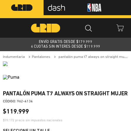
ENVÍO GRATIS DESDE $
179.999
6 CUOTAS SIN INTERES DESDE $119.999
indumentaria
pantalones
pantalón puma t7 always on straight mujer
PANTALÓN PUMA T7 ALWAYS ON STRAIGHT MUJER
:
962-4134
$
119
.
999
$
99.172
precio sin impuestos nacionales