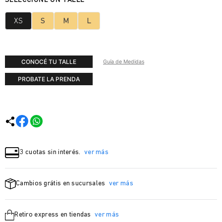
XS
S
M
L
CONOCÉ TU TALLE
Guía de Medidas
PROBATE LA PRENDA
3 cuotas sin interés.
ver más
Cambios grátis en sucursales
ver más
Retiro express en tiendas
ver más