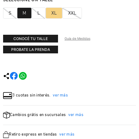
S
M
L
XL
XXL
CONOCÉ TU TALLE
Guía de Medidas
PROBATE LA PRENDA
3 cuotas sin interés.
ver más
Cambios grátis en sucursales
ver más
Retiro express en tiendas
ver más