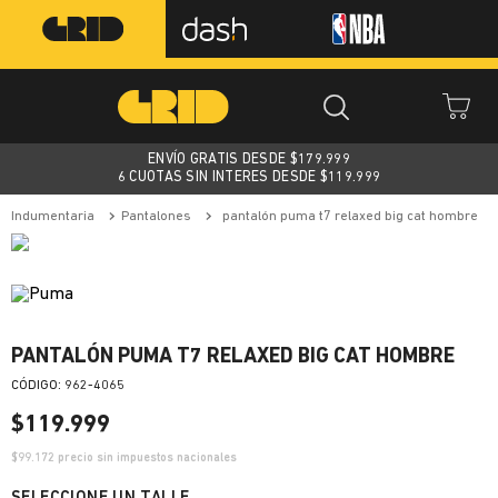
ENVÍO GRATIS DESDE $
179.999
6 CUOTAS SIN INTERES DESDE $119.999
indumentaria
pantalones
pantalón puma t7 relaxed big cat hombre
PANTALÓN PUMA T7 RELAXED BIG CAT HOMBRE
:
962-4065
$
119
.
999
$
99.172
precio sin impuestos nacionales