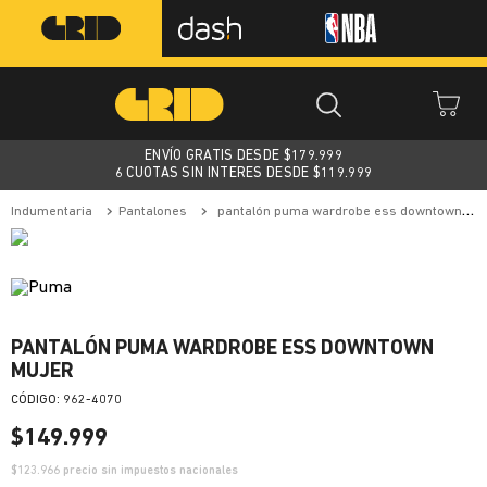
ENVÍO GRATIS DESDE $
179.999
6 CUOTAS SIN INTERES DESDE $119.999
indumentaria
pantalones
pantalón puma wardrobe ess downtown mujer
PANTALÓN PUMA WARDROBE ESS DOWNTOWN
MUJER
:
962-4070
$
149
.
999
$
123.966
precio sin impuestos nacionales