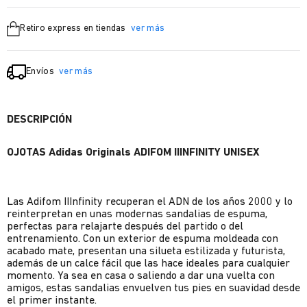
Retiro express en tiendas
ver más
Envíos
ver más
DESCRIPCIÓN
OJOTAS Adidas Originals ADIFOM IIINFINITY UNISEX
Las Adifom IIInfinity recuperan el ADN de los años 2000 y lo
reinterpretan en unas modernas sandalias de espuma,
perfectas para relajarte después del partido o del
entrenamiento. Con un exterior de espuma moldeada con
acabado mate, presentan una silueta estilizada y futurista,
además de un calce fácil que las hace ideales para cualquier
momento. Ya sea en casa o saliendo a dar una vuelta con
amigos, estas sandalias envuelven tus pies en suavidad desde
el primer instante.