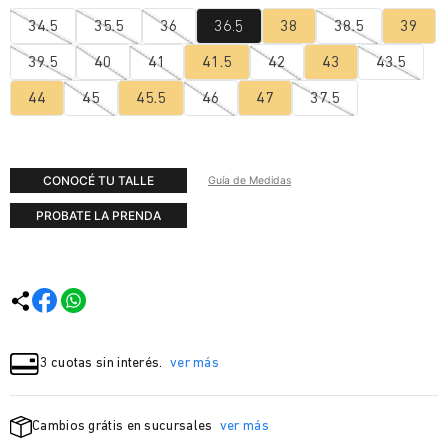
34.5
35.5
36
36.5
38
38.5
39
39.5
40
41
41.5
42
43
43.5
44
45
45.5
46
47
37.5
CONOCÉ TU TALLE
Guía de Medidas
PROBATE LA PRENDA
3 cuotas sin interés.
ver más
Cambios grátis en sucursales
ver más