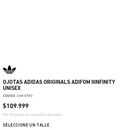
OJOTAS ADIDAS ORIGINALS ADIFOM IIINFINITY
UNISEX
:
268-0783
$
109
.
999
$
90.908
precio sin impuestos nacionales