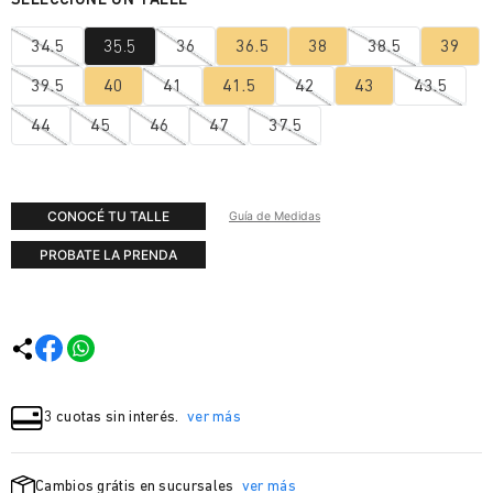
34.5
35.5
36
36.5
38
38.5
39
39.5
40
41
41.5
42
43
43.5
44
45
46
47
37.5
CONOCÉ TU TALLE
Guía de Medidas
PROBATE LA PRENDA
3 cuotas sin interés.
ver más
Cambios grátis en sucursales
ver más