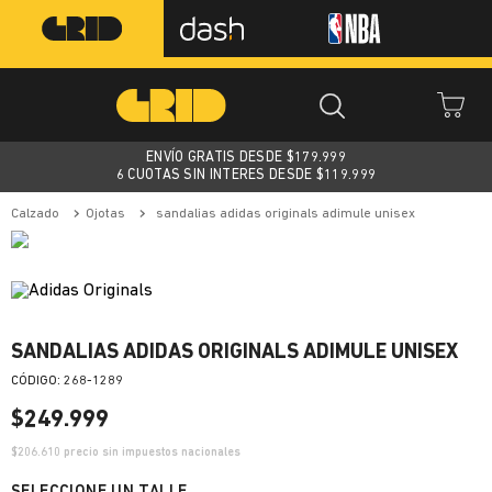
ENVÍO GRATIS DESDE $
179.999
6 CUOTAS SIN INTERES DESDE $119.999
calzado
ojotas
sandalias adidas originals adimule unisex
SANDALIAS ADIDAS ORIGINALS ADIMULE UNISEX
:
268-1289
$
249
.
999
$
206.610
precio sin impuestos nacionales