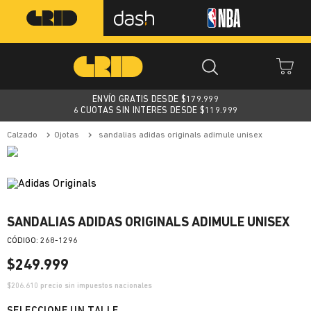
ENVÍO GRATIS DESDE $
179.999
6 CUOTAS SIN INTERES DESDE $119.999
calzado
ojotas
sandalias adidas originals adimule unisex
SANDALIAS ADIDAS ORIGINALS ADIMULE UNISEX
:
268-1296
$
249
.
999
$
206.610
precio sin impuestos nacionales