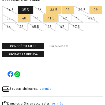
34.5
35.5
36
36.5
38
38.5
39
39.5
40
41
41.5
42
43
43.5
44
45
45.5
46
47
37.5
CONOCÉ TU TALLE
Guía de Medidas
PROBATE LA PRENDA
3 cuotas sin interés.
ver más
Cambios grátis en sucursales
ver más