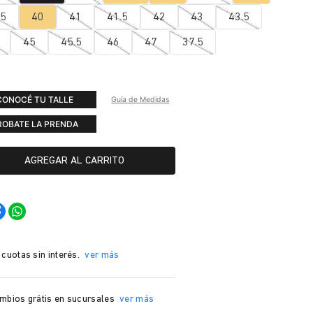
.5
40
41
41.5
42
43
43.5
45
45.5
46
47
37.5
CONOCÉ TU TALLE
Guía de Medidas
ROBATE LA PRENDA
AGREGAR AL CARRITO
 cuotas sin interés.
ver más
mbios grátis en sucursales
ver más