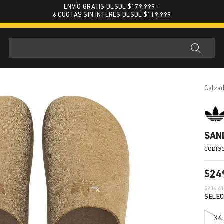
ENVÍO GRATIS DESDE $179.999 -
6 CUOTAS SIN INTERES DESDE $119.999
calza
SAN
$
24
$
206.6
34