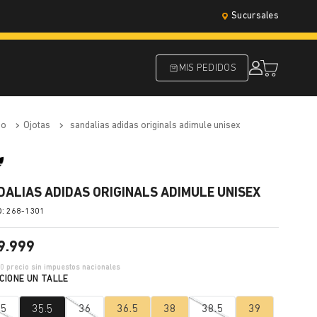
Sucursales
MIS PEDIDOS
do
ojotas
sandalias adidas originals adimule unisex
DALIAS ADIDAS ORIGINALS ADIMULE UNISEX
:
268-1301
9
.
999
10
precio sin impuestos nacionales
.5
35.5
36
36.5
38
38.5
39